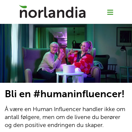
Om Norlandia sykehjem
Oksenøya sykehjem
Abildsøhjemmet
Bli en #humaninfluencer!
Bjølsenhjemmet
Å være en Human Influencer handler ikke om 
antall følgere, men om de livene du berører 
Jobb hos oss
og den positive endringen du skaper.