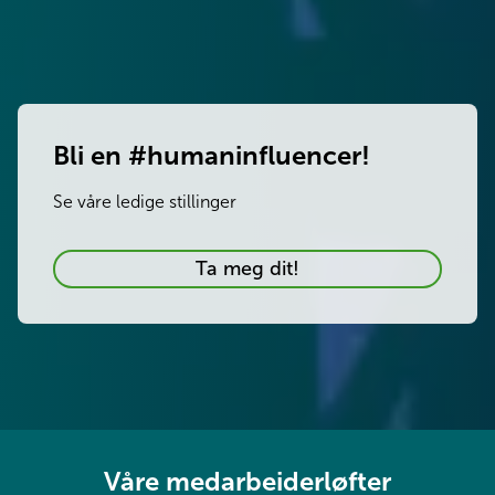
Bli en #humaninfluencer!
Se våre ledige stillinger
Bli
Ta meg dit!
en
#humaninfluencer!
Våre medarbeiderløfter