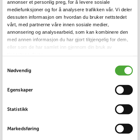
annonser et personlig preg, for å levere sosiale
mediefunksjoner og for å analysere trafikken vår. Vi deler
dessuten informasjon om hvordan du bruker nettstedet
Norlandia Care AS
vårt, med partnerne våre innen sosiale medier,
I Norlandia ser vi på våre ansatte som ekte
annonsering og analysearbeid, som kan kombinere den
influencere. De påvirker daglig livene til de de tar
med annen informasjon du har gjort tilgjengelig for dem,
vare på, bidrar til støtte, pleie, personsentrert
eller som de har samlet inn gjennom din bruk av
omsorg og gjør en reell forskjell i våre beboere og
tjenestene deres.
tjenestemottakeres liv.
Samtykkevalg
Nødvendig
Egenskaper
Norlandia Care skal levere helseomsorg i
verdensklasse.
Vi møter folk med et smil og stort engasjement
Statistikk
fordi vi bryr oss om hver enkelt. Vi sprer glede og
bidrar til god livskvalitet gjennom våre handlinger
og høye standard.
Sammen løser vi utfordringer og
Markedsføring
ser etter nye muligheter som utgjør en forskjell.