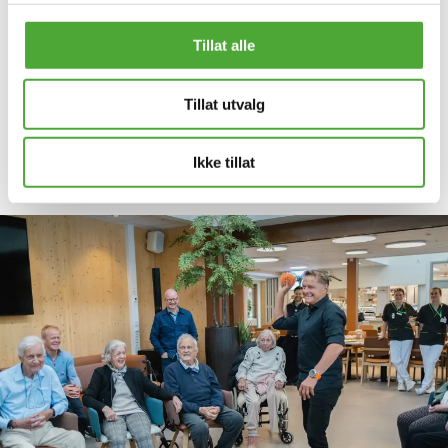
fra Bærum kommune, og sammen har vi som
ambisjon å sette standarden for fremtidens
Tillat alle
eldreomsorg i Norge.
Tillat utvalg
Vårt mål er å skape Norges beste sykehjem, og et
hjem der våre beboere kan ha en godt liv – hver
dag.
Ikke tillat