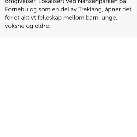
omgivelser. Lokalisert ved Nansenparken på 
Bjølsenhjemmet
Fornebu og som en del av Treklang, åpner det 
for et aktivt felleskap mellom barn, unge, 
voksne og eldre.
Jobb hos oss