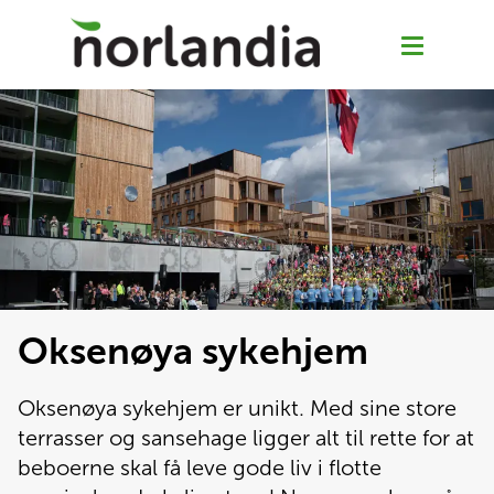
Om Norlandia sykehjem
Oksenøya sykehjem
For pårørende
Oksenøya sykehjem
Kafé treklang
Oksenøya sykehjem er unikt. Med sine store 
terrasser og sansehage ligger alt til rette for at 
Abildsøhjemmet
beboerne skal få leve gode liv i flotte 