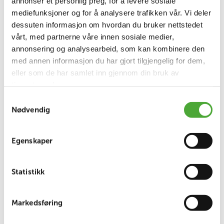
annonser et personlig preg, for å levere sosiale
mediefunksjoner og for å analysere trafikken vår. Vi deler
dessuten informasjon om hvordan du bruker nettstedet
vårt, med partnerne våre innen sosiale medier,
Norlandia Care AS
annonsering og analysearbeid, som kan kombinere den
med annen informasjon du har gjort tilgjengelig for dem,
Treklang
eller som de har samlet inn gjennom din bruk av
Treklang består av Oksenøya barnehage, Oksenøya
tjenestene deres.
skole og en flerbrukshall, i tillegg til Oksenøya
Samtykkevalg
sykehjem. Her tilbys flotte nye lokaler som egner
Nødvendig
seg til mange forskjellige aktiviteter for nærmiljø og
innbyggere. Kafeen på sykehjemmet er et
samlingspunkt og er åpent for alle.
Egenskaper
Oksenøya sykehjem har plass til 150 beboere
Statistikk
fordelt på 4 etasjer. Kafe og dagaktivitetssenter
ligger på bakkeplan, med innganger fra
generasjonsgaten som går mellom byggene.
Markedsføring
Norlandia drifter Oksenøya sykehjem på oppdrag