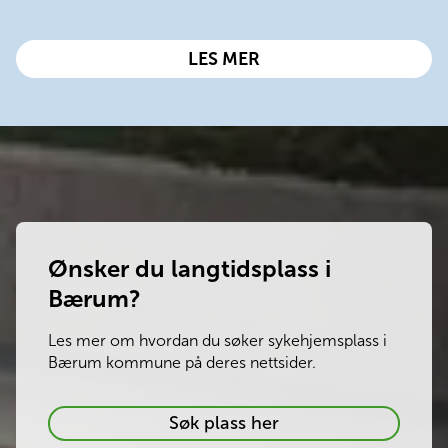
KAFÉ
LES MER
TREKLANG
Ønsker du langtidsplass i
Bærum?
Les mer om hvordan du søker sykehjemsplass i 
Bærum kommune på deres nettsider.
Ønsker
Søk plass her