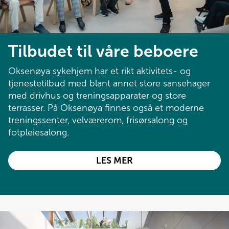
Tilbudet til våre beboere
Oksenøya sykehjem har et rikt aktivitets- og 
tjenestetilbud med blant annet store sansehager 
med drivhus og treningsapparater og store 
terrasser. På Oksenøya finnes også et moderne 
treningssenter, velværerom, frisørsalong og 
fotpleiesalong.
TILBUDET
LES MER
TIL
VÅRE
BEBOERE