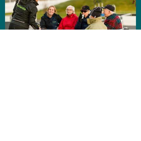
Kultur og aktiviteter
Alle våre sykehjem har en aktivitetsleder som
koordinerer våre aktiviteter og arrangementer. Vi
har kulturkontakter på alle avdelinger, men det
viktigste er at vi har et personale som er
oppmerksom på at våre beboere skal få leve sitt liv
på egne premisser. Det inkluderer også retten til å
velge å ikke delta i fellesskapet og fellesaktiviteter.