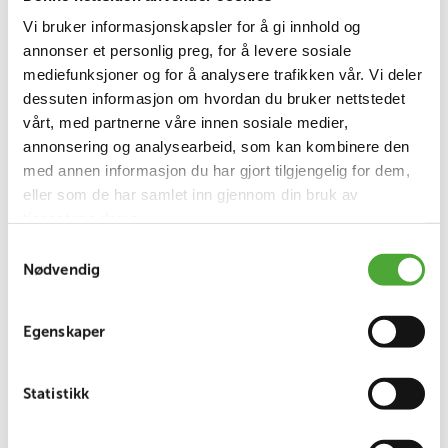
Vi bruker informasjonskapsler for å gi innhold og
annonser et personlig preg, for å levere sosiale
mediefunksjoner og for å analysere trafikken vår. Vi deler
dessuten informasjon om hvordan du bruker nettstedet
vårt, med partnerne våre innen sosiale medier,
annonsering og analysearbeid, som kan kombinere den
med annen informasjon du har gjort tilgjengelig for dem,
eller som de har samlet inn gjennom din bruk av
tjenestene deres.
VÅRE SYKEHJEM
Samtykkevalg
Nødvendig
Egenskaper
Statistikk