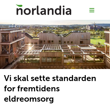
Om Norlandia sykehjem
Oksenøya sykehjem
Abildsøhjemmet
Vi skal sette standarden
for fremtidens
Bjølsenhjemmet
eldreomsorg
Jobb hos oss