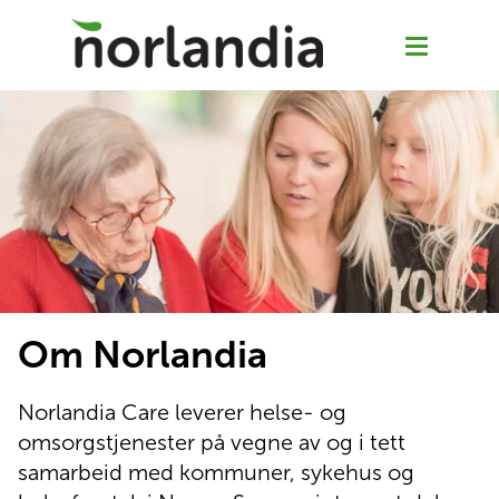
Våre tjenester
Hjemmetjenester
Senior Pluss
Om Norlandia
Rehabilitering
Norlandia Care leverer helse- og 
omsorgstjenester på vegne av og i tett 
Sykehjem
samarbeid med kommuner, sykehus og 