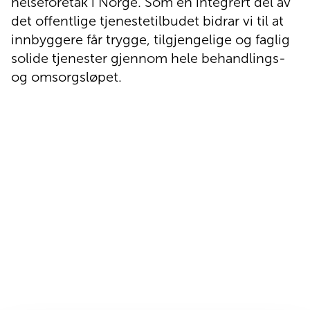
helseforetak i Norge. Som en integrert del av 
Pasienthotell
det offentlige tjenestetilbudet bidrar vi til at 
innbyggere får trygge, tilgjengelige og faglig 
solide tjenester gjennom hele behandlings- 
Om Norlandia
og omsorgsløpet.
Kontakt oss
Jobb hos oss