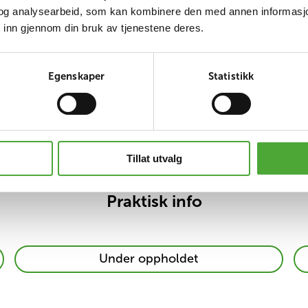
og analysearbeid, som kan kombinere den med annen informasjon d
Kan pårørende 
 inn gjennom din bruk av tjenestene deres.
tarter?
Egenskaper
Statistikk
ldet?
Tillat utvalg
agen
Finn oss med Apple M
Praktisk info
for eksempel
Praktisk
Under oppholdet
info