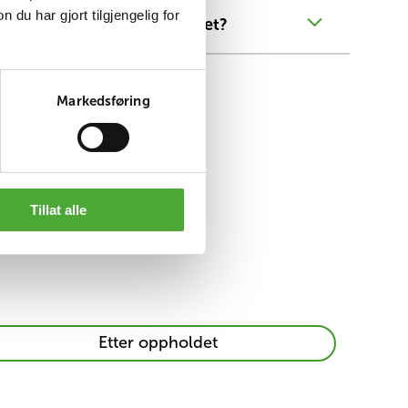
u har gjort tilgjengelig for
få informasjon før oppholdet?
Markedsføring
Tillat alle
aps
Praktisk
Etter oppholdet
info