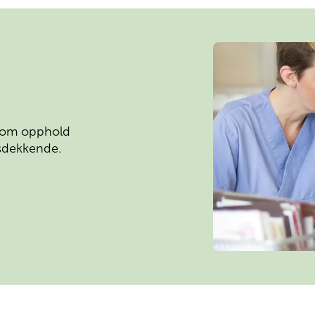
Finn oss med Google 
 om opphold 
sdekkende.