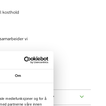
il kosthold
samarbeider vi
Om
mer jeg meg til Høyenhall?
iale mediefunksjoner og for å
 med partnerne våre innen