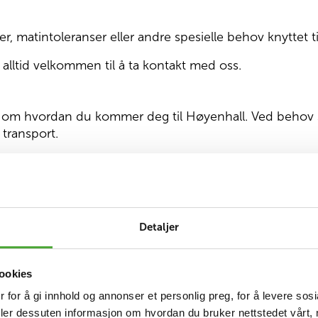
er, matintoleranser eller andre spesielle behov knyttet t
 alltid velkommen til å ta kontakt med oss.
n om hvordan du kommer deg til Høyenhall. Ved behov 
transport.
Godt å vite
Detaljer
ookies
 Helse og
Hvordan kom
 for å gi innhold og annonser et personlig preg, for å levere sos
deler dessuten informasjon om hvordan du bruker nettstedet vårt,