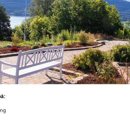
på:
ning