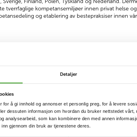
, Sverige, Finland, Polen, Tyskland og Nederland. Derm
te tverrfaglige kompetansemiljøer innen privat helse o
petansedeling og etablering av bestepraksiser innen vårt
rie er at vi hele tiden har jobbet med å skape en kultur fo
temer og rutiner for kvalitetsarbeid, vært foregangsbed
g stimulert fagmiljøet vårt til nytenking og innovasjon.
 alt vi gjør, er egentlig enkelt: Vi skal bli valgt som le
Detaljer
 beste valget for velferdstjenester. Da hjelper det ikke m
lir valgt på grunnlag av det vi leverer. Punktum. Ferdig s
ookies
 for å gi innhold og annonser et personlig preg, for å levere sos
må snakke litt til, siden dette tross alt er en artikkel om 
deler dessuten informasjon om hvordan du bruker nettstedet vårt,
r bli valgt som leverandør av velferdstjenester. Så vi vi
og analysearbeid, som kan kombinere den med annen informasjon d
bedre» er mer enn et fengende slagord. Det er en holdn
 inn gjennom din bruk av tjenestene deres.
ag, enten vi jobber som helsefagarbeidere eller i admini