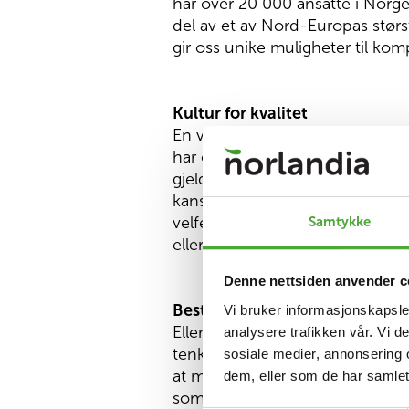
har over 20 000 ansatte i Norge
del av et av Nord-Europas størs
gir oss unike muligheter til kom
Kultur for kvalitet
En viktig del av vår suksesshisto
har opprettet bransjeledende sys
gjelder bruk av helseteknologi o
kanskje teknisk ut, men målet med
Samtykke
velferdstjenester fordi vi er det
eller vidløftige ambisjoner. Vi b
Denne nettsiden anvender c
Best på å bli bedre
Vi bruker informasjonskapsler
Eller ikke helt ferdig snakke. Vi 
analysere trafikken vår. Vi 
tenker og hvorfor vi mener vi bø
sosiale medier, annonsering 
at mottoet vårt «best på å bli 
dem, eller som de har samlet
som vi lever etter hver eneste d