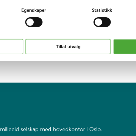
sammen og finner løsninger sammen. Vi utvikler oss 
Egenskaper
Statistikk
 er at du forteller oss det. At du tar kontakt og komme
t derfra. Det vi imidlertid kan love deg på forhånd, er a
Tillat utvalg
lt siden vi begynte har hatt ett eneste mål: Vi skal kun
rrenter, enten de er offentlig eller private. Og nå er 
milieeid selskap med hovedkontor i Oslo.