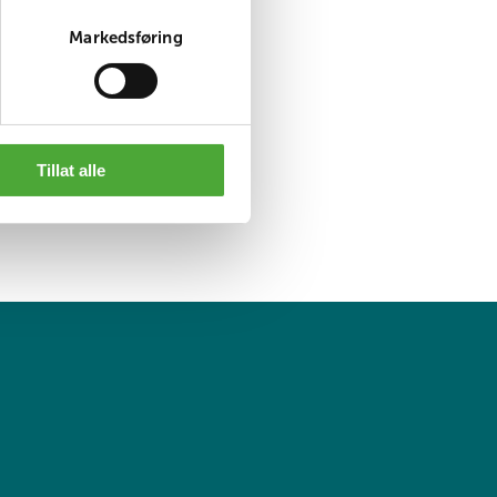
sammen.
Markedsføring
r med dine
t du vil møte
Tillat alle
ne tilby bedre
det punktum. Men