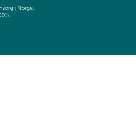
msorg i Norge,
001).