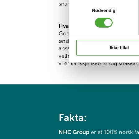
snakker sammen, bekymrer oss 
Samtykkevalg
Nødvendig
Hva kan vi gjøre for deg?
Godt spørsmål. Det beste svaret
ønsker og behov, og så tar vi de
Ikke tillat
ansatte i en organisasjon som he
velferdstjenester enn våre konku
vi er kanskje ikke ferdig snakka?
Fakta:
NHC Group
er et 100% norsk fa