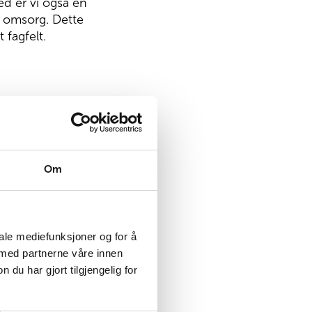
ed er vi også en
g omsorg. Dette
 fagfelt.
r kvalitet. Vi
rift når det
 Dette høres
verandør av
Om
ed fagre løfter
nakka.
iale mediefunksjoner og for å
hvordan vi
 med partnerne våre innen
l bare poengtere
u har gjort tilgjengelig for
ing og ambisjon
strasjonen. Vi