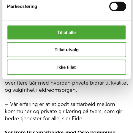
tjenestetilbudet. Samspillet mellom offentlige,
Markedsføring
ideelle og private aktører sikrer innovasjon,
utvikling og flere valgmuligheter for brukerne, sier
Eide. – At byrådet nå ønsker private velkommen
Tillat alle
tilbake er en positiv utvikling for både beboere,
ansatte og pårørende.
Tillat utvalg
Lang erfaring med eldreomsorg
Norlandia driver fra før også hjemmetjenester i
Ikke tillat
Oslo, samt Oksenøya og Gullhaug sykehjem i
Bærum kommune. Norlandia har bred erfaring
over flere tiår med hvordan private bidrar til kvalitet
og valgfrihet i eldreomsorgen.
– Vår erfaring er at et godt samarbeid mellom
kommuner og private gir læring på tvers, som gir
bedre tjenester for alle, sier Eide.
Ser frem til samarbeidet med Oslo kommune