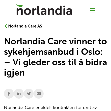
Norlandia Care AS
Norlandia Care vinner to
Våre tjenester
sykehjemsanbud i Oslo:
Hjemmetjenester
– Vi gleder oss til å bidra
igjen
Senior Pluss
Rehabilitering
Sykehjem
Norlandia Care er tildelt kontrakten for drift av 