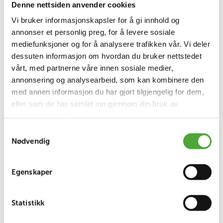
– Vi gleder oss til å bli kjent med
Denne nettsiden anvender cookies
beboerne, pårørende og de dyktige
Vi bruker informasjonskapsler for å gi innhold og
annonser et personlig preg, for å levere sosiale
ansatte ved sykehjemmene. Vi ser
mediefunksjoner og for å analysere trafikken vår. Vi deler
frem til å samarbeide om å ta vare på
dessuten informasjon om hvordan du bruker nettstedet
vårt, med partnerne våre innen sosiale medier,
det gode som gjøres i dag, og til å
annonsering og analysearbeid, som kan kombinere den
videreutvikle tjenestene sammen til
med annen informasjon du har gjort tilgjengelig for dem,
det beste for beboerne.
eller som de har samlet inn gjennom din bruk av
tjenestene deres.
Samtykkevalg
Nødvendig
Et viktig skritt for økt valgfrihet
Hun er veldig glad for at byrådet har åpnet dørene
Egenskaper
for at private aktører igjen kan drive sykehjem og
være med å utvikle eldreomsorgen i Oslo.
Statistikk
– Eldreomsorgen blir best når det er mangfold i