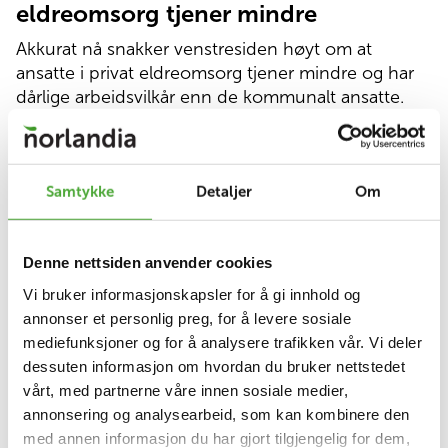
eldreomsorg tjener mindre
Akkurat nå snakker venstresiden høyt om at
ansatte i privat eldreomsorg tjener mindre og har
dårlige arbeidsvilkår enn de kommunalt ansatte.
Men hva er egentlig sant her?
Samtykke
Detaljer
Om
I Oslo kommune har Norlandia hatt et årlig tap på
mellom 12 og 15 millioner kroner på å levere
Denne nettsiden anvender cookies
hjemmetjenester. Sagt på en annen måte:
Norlandia har indirekte subsidiert kommunen og
Vi bruker informasjonskapsler for å gi innhold og
dens lovpålagte tjenester for å opprettholde en
annonser et personlig preg, for å levere sosiale
anstendig lønn til de ansatte.
mediefunksjoner og for å analysere trafikken vår. Vi deler
dessuten informasjon om hvordan du bruker nettstedet
vårt, med partnerne våre innen sosiale medier,
annonsering og analysearbeid, som kan kombinere den
På den ene siden underfinansierer Oslo kommune
med annen informasjon du har gjort tilgjengelig for dem,