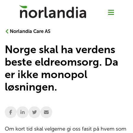
Norlandia Care AS
Norge skal ha verdens
Våre tjenester
beste eldreomsorg. Da
Hjemmetjenester
er ikke monopol
løsningen.
Senior Pluss
Rehabilitering
Sykehjem
Om kort tid skal velgerne gi oss fasit på hvem som 