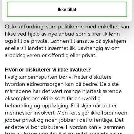
Ikke tillat
Så skal det sies at dette først og fremst er en løsbar
Oslo-utfordring, som politikerne med enkelhet kan
fikse ved hjelp av nye anbud som sikrer lik lønn
også til de private. Lønnen til ansatte på sykehjem
er ellers i landet tilnærmet lik, uavhengig av om
arbeidsgiveren er offentlig eller privat.
Hvorfor diskuterer vi ikke kvalitet?
I valgkampinnspurten bør vi heller diskutere
hvordan eldreomsorgen kan bli bedre. De siste
månedene har det vært mange hjerteskjærende
eksempler om eldre som får en uverdig
behandling og oppfølging. Feil skjer når det er
mennesker involvert. Men feil skjer ikke fordi noen
jobber privat og noen jobber i det offentlige. Det
er dette vi bør diskutere. Hvordan kan vi sammen