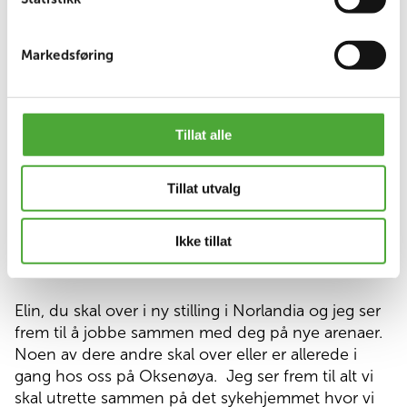
Markedsføring
Jeg vil også nevne den imponerende lave
turnover-raten på Oppsalhjemmet, og det faktum
at flere ansatte som var ansatt da Norlandia
Tillat alle
overtok, fortsatt jobber på huset. Oppsalhjemmet
har også vært den enheten vår som år etter år har
hatt lavest sykefravær. Dette er et bevis på den
Tillat utvalg
positive arbeidskulturen som Elin og hennes team
har skapt på Oppsalhjemmet.
Ikke tillat
Elin, du skal over i ny stilling i Norlandia og jeg ser
frem til å jobbe sammen med deg på nye arenaer.
Noen av dere andre skal over eller er allerede i
gang hos oss på Oksenøya.
Jeg ser frem til alt vi
skal utrette sammen på det sykehjemmet hvor vi