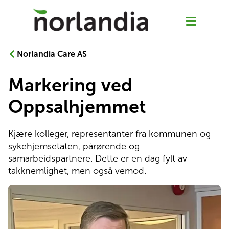
Norlandia Care AS
Markering ved
Våre tjenester
Oppsalhjemmet
Hjemmetjenester
Kjære kolleger, representanter fra kommunen og 
sykehjemsetaten, pårørende og 
Senior Pluss
samarbeidspartnere. Dette er en dag fylt av 
takknemlighet, men også vemod.
Rehabilitering
Sykehjem