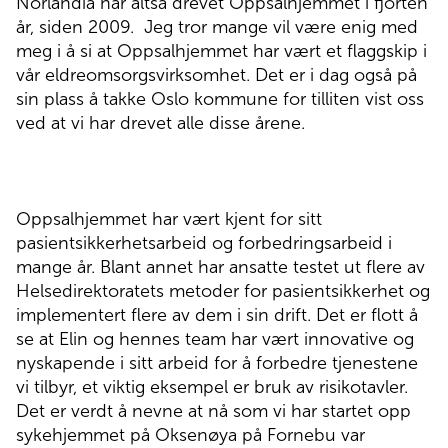
Norlandia har altså drevet Oppsalhjemmet i fjorten
år, siden 2009.
Jeg tror mange vil være enig med
meg i å si at Oppsalhjemmet har vært et flaggskip i
vår eldreomsorgsvirksomhet. Det er i dag også på
sin plass å takke Oslo kommune for tilliten vist oss
ved at vi har drevet alle disse årene.
Oppsalhjemmet har vært kjent for sitt
pasientsikkerhetsarbeid og forbedringsarbeid i
mange år. Blant annet har ansatte testet ut flere av
Helsedirektoratets metoder for pasientsikkerhet og
implementert flere av dem i sin drift. Det er flott å
se at Elin og hennes team har vært innovative og
nyskapende i sitt arbeid for å forbedre tjenestene
vi tilbyr, et viktig eksempel er bruk av risikotavler.
Det er verdt å nevne at nå som vi har startet opp
sykehjemmet på Oksenøya på Fornebu var