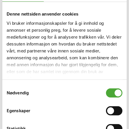
Denne nettsiden anvender cookies
Vi bruker informasjonskapsler for å gi innhold og
annonser et personlig preg, for å levere sosiale
mediefunksjoner og for å analysere trafikken vår. Vi deler
dessuten informasjon om hvordan du bruker nettstedet
vårt, med partnerne våre innen sosiale medier,
annonsering og analysearbeid, som kan kombinere den
med annen informasjon du har gjort tilgjengelig for dem,
Ved alle kvalitetsrevisjoner kjent som ISO-
eller som de har samlet inn gjennom din bruk av
revisjoner har Oppsalhjemmet fått gode resultater,
tjenestene deres.
og ved forrige revisjon ble dere særlig trukket frem
Samtykkevalg
for deres Covid-håndtering. Elin og hennes team
Nødvendig
opprettet en risikovurdering for Covid allerede 12.
mars 2020, samme dag som Norge stengte ned.
Dette viser et sterkt systematisk kvalitetsarbeid og
Egenskaper
en imponerende evne til å håndtere utfordringer
på en effektiv og profesjonell måte.
Statistikk