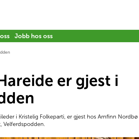
 oss
Jobb hos oss
podden
Hareide er gjest i
odden
ileder i Kristelig Folkeparti, er gjest hos Arnfinn Nordbø
, Velferdspodden.