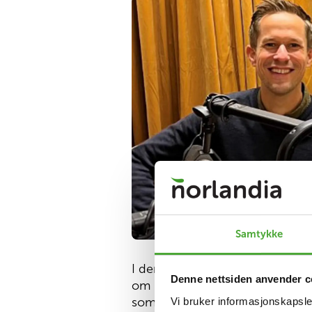
Samtykke
I denne episoden blir vi bedre k
Denne nettsiden anvender c
om hva som opptar han nå som ha
Vi bruker informasjonskapsler
som sjøfartsdirektør i en urolig