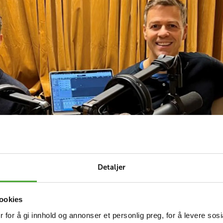
Detaljer
jent med Knut Arild Hareide, som nå er sjøfartsdirektør.
ookies
n ikke lenger er politiker. Han utdyper hvordan det e
 for å gi innhold og annonser et personlig preg, for å levere sos
 tid med krig i Europa, han forteller hva han tror om KrF