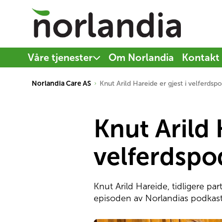
Våre tjenester
Om Norlandia
Kontakt
Norlandia Care AS
Knut Arild Hareide er gjest i velferds
Knut Arild 
velferdsp
Knut Arild Hareide, tidligere part
episoden av Norlandias podkast