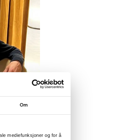
Om
 Han forteller
r å ha rollen
iale mediefunksjoner og for å
s framtid, om