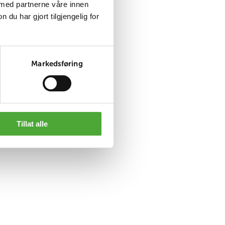
 med partnerne våre innen
etningsvalg og
u har gjort tilgjengelig for
 rolle i
Markedsføring
under.
Tillat alle