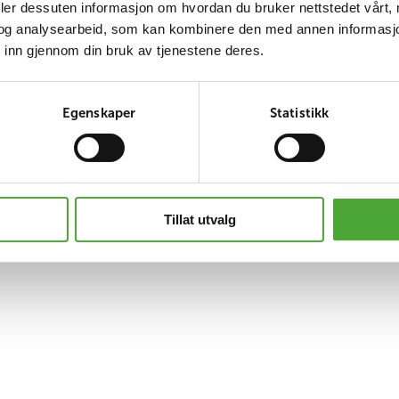
deler dessuten informasjon om hvordan du bruker nettstedet vårt,
 er mest stolt av, hva han tenker nå i ettertid om KrFs r
og analysearbeid, som kan kombinere den med annen informasjon d
tter å ha vært minister i Ernas regjering.
 inn gjennom din bruk av tjenestene deres.
dig hva han mener om debatten rundt private aktørers
Egenskaper
Statistikk
han mener private gir en viktig dynamikk som styrker
podkast-appen du vanligvis bruker eller bruk lenken 
Tillat utvalg