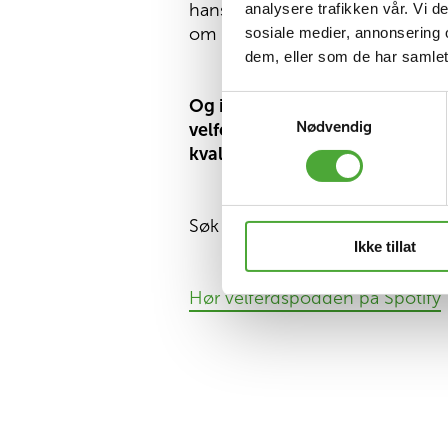
analysere trafikken vår. Vi 
hans tid i politikken og hva han
sosiale medier, annonsering 
om han har endret syn på dette e
dem, eller som de har samlet
Samtykkevalg
Og ikke minst utdyper han grun
Nødvendig
velferdstjenestene og hvorfor 
kvalitetsutviklingen.
Søk opp Velferdspodden på den 
Ikke tillat
Hør velferdspodden på Spotify