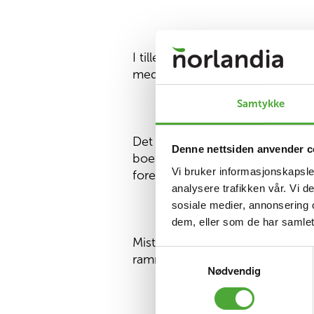
I tillegg hjelper de fattige fam
medisiner og andre behov.
Samtykke
Det er mange flere som trenger h
Denne nettsiden anvender c
boende hos seg. Mange av disse 
Vi bruker informasjonskapsler
foreldreløse. Flere av barnehj
analysere trafikken vår. Vi 
sosiale medier, annonsering 
dem, eller som de har samlet
Misto Dobra ønsker å gi disse b
Samtykkevalg
rammet av krigen og trenger hje
Nødvendig