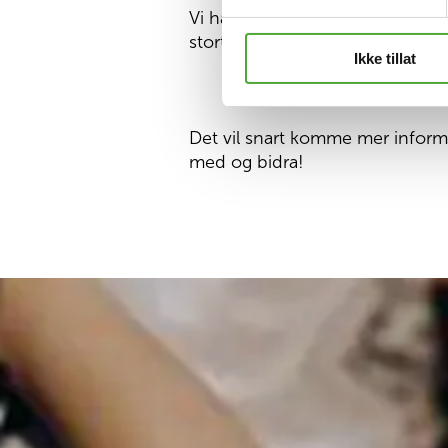
Vi håper vårens innsamlingsaksjo
stort, og gi viktig hjelp og støt
Ikke tillat
Det vil snart komme mer inform
med og bidra!