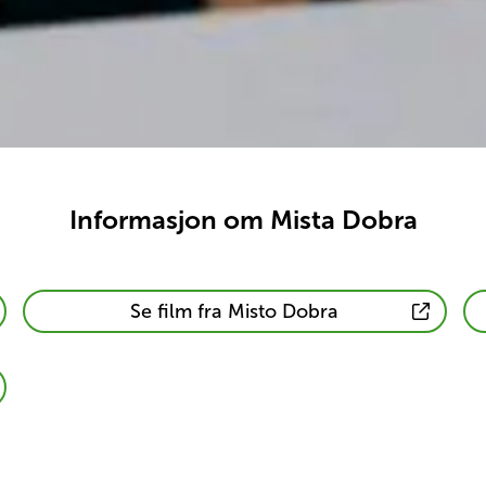
Informasjon om Mista Dobra
Informasjon
Se film fra Misto Dobra
om
Mista
Dobra