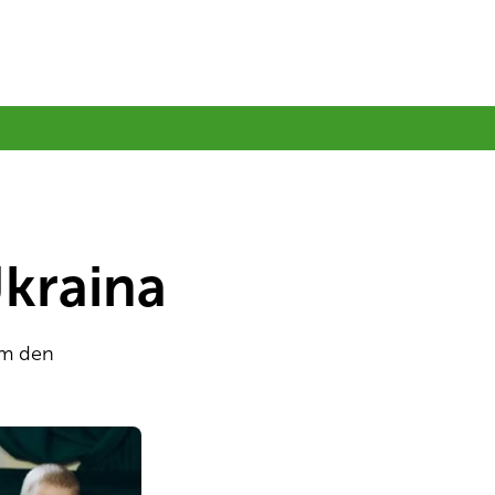
Ukraina
om den 