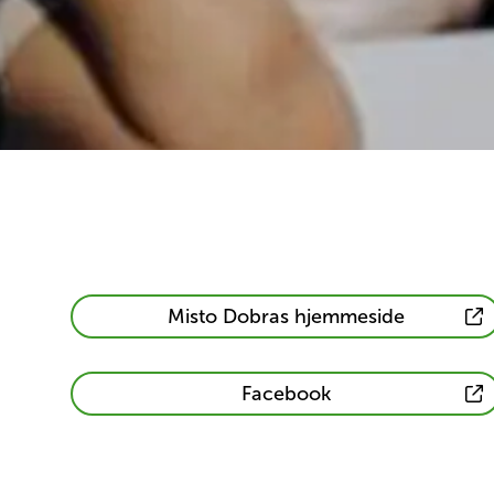
Informasjon
Misto Dobras hjemmeside
om
Mista
Informasjon
Facebook
Dobra
om
Mista
Dobra