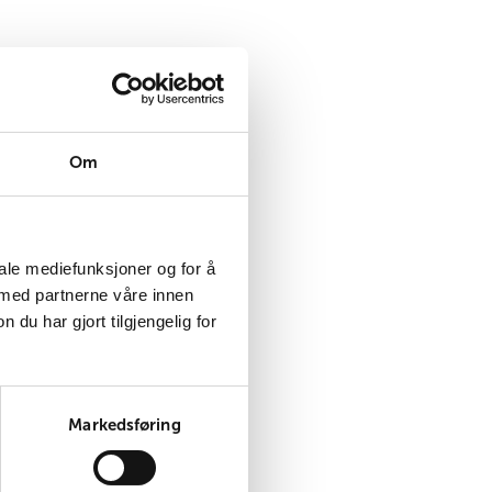
nt annet mat,
Om
 og 60 kvinner
 er blitt
iale mediefunksjoner og for å
 med partnerne våre innen
u har gjort tilgjengelig for
 flere som er
Markedsføring