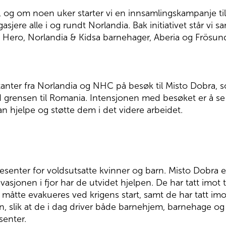
 og om noen uker starter vi en innsamlingskampanje til 
asjere alle i og rundt Norlandia. Bak initiativet står v
 Hero, Norlandia & Kidsa barnehager, Aberia og Frösun
entanter fra Norlandia og NHC på besøk til Misto Dobra, s
ved grensen til Romania. Intensjonen med besøket er å 
 hjelpe og støtte dem i det videre arbeidet.
esenter for voldsutsatte kvinner og barn. Misto Dobra er
nvasjonen i fjor har de utvidet hjelpen. De har tatt imot t
åtte evakueres ved krigens start, samt de har tatt imot
n, slik at de i dag driver både barnehjem, barnehage og
esenter.