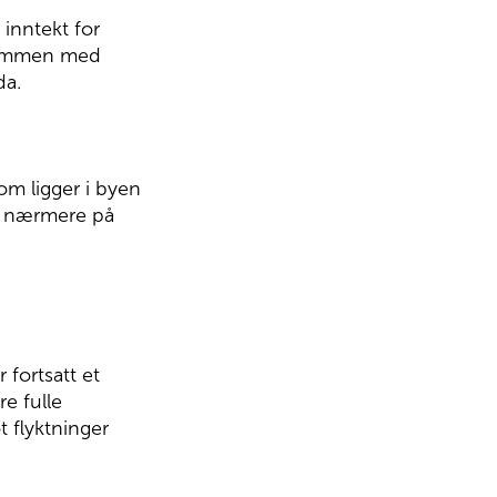
inntekt for
i sammen med
da.
om ligger i byen
se nærmere på
 fortsatt et
re fulle
 flyktninger