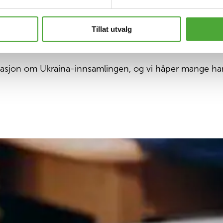
n kan gi et viktig bidrag til dette. Mange små bidrag kan
te til barn som har måttet flykte på grunn av krigen.
Tillat utvalg
asjon om Ukraina-innsamlingen, og vi håper mange har