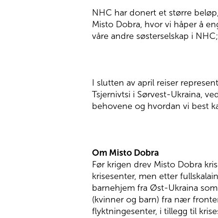
NHC har donert et større beløp,
Misto Dobra, hvor vi håper å eng
våre andre søsterselskap i NHC;
I slutten av april reiser repres
Tsjernivtsi i Sørvest-Ukraina, 
behovene og hvordan vi best kan
Om Misto Dobra
Før krigen drev Misto Dobra kris
krisesenter, men etter fullskalai
barnehjem fra Øst-Ukraina som m
(kvinner og barn) fra nær fronte
flyktningesenter, i tillegg til kris