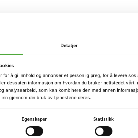
ilier, barnehospital og ensomme og fattige eldre med bla
Detaljer
jelp. I dag har Misto Dobra rundt 190 barn i alle aldre
ookies
barna er sterkt traumatiserte som følge av krigen. Noen
 for å gi innhold og annonser et personlig preg, for å levere sos
emsbarna er født med nedsatt funksjonsevne.
deler dessuten informasjon om hvordan du bruker nettstedet vårt,
og analysearbeid, som kan kombinere den med annen informasjon d
 inn gjennom din bruk av tjenestene deres.
arna enda bedre oppfølging, og de ønsker å hjelpe enda
lp.
Egenskaper
Statistikk