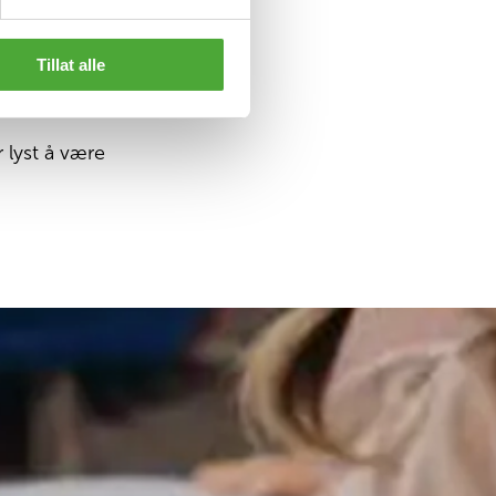
 bli til noe
Tillat alle
 lyst å være