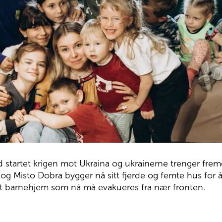
nd startet krigen mot Ukraina og ukrainerne trenger fre
g Misto Dobra bygger nå sitt fjerde og femte hus for 
 helt barnehjem som nå må evakueres fra nær fronten.