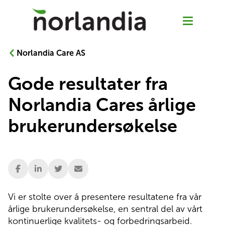
Norlandia Care AS
Gode resultater fra
Våre tjenester
Norlandia Cares årlige
Hjemmetjenester
brukerundersøkelse
Senior Pluss
Rehabilitering
Vi er stolte over å presentere resultatene fra vår 
Sykehjem
årlige brukerundersøkelse, en sentral del av vårt 
kontinuerlige kvalitets- og forbedringsarbeid. 