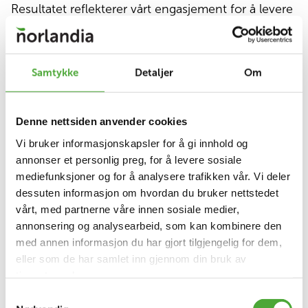
Resultatet reflekterer vårt engasjement for å levere
eldreomsorg av høyeste kvalitet, i tråd med våre
ISO-standarder.
Samtykke
Detaljer
Om
Viktige tilbakemeldinger
Denne nettsiden anvender cookies
Tilbakemeldingene fra våre beboere og deres
pårørende er uvurderlige. De gir oss konkret
Vi bruker informasjonskapsler for å gi innhold og
innsikt i vårt arbeid med å forbedre og tilpasse våre
annonser et personlig preg, for å levere sosiale
tjenester. Undersøkelsen ble gjennomført i
mediefunksjoner og for å analysere trafikken vår. Vi deler
desember 2023, og responsen var overveldende
dessuten informasjon om hvordan du bruker nettstedet
positiv. Beboerne rangerer oss fra 1 til 6 gjennom
vårt, med partnerne våre innen sosiale medier,
en rekke spørsmål, og vi er godt tilfreds med en
annonsering og analysearbeid, som kan kombinere den
gjennomsnittsskår på 5,4. Pårørende ga oss en
med annen informasjon du har gjort tilgjengelig for dem,
score på 4,9.
eller som de har samlet inn gjennom din bruk av
tjenestene deres.
Samtykkevalg