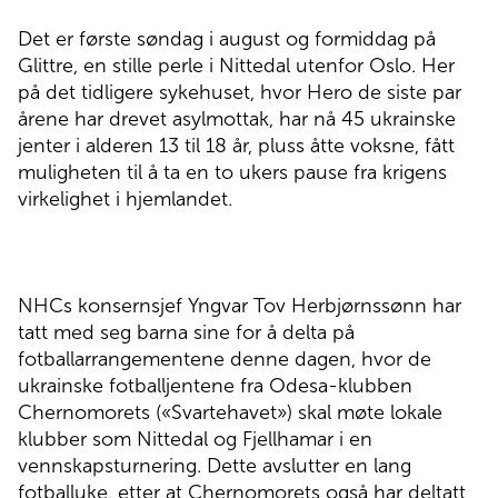
Det er første søndag i august og formiddag på
Glittre, en stille perle i Nittedal utenfor Oslo. Her
på det tidligere sykehuset, hvor Hero de siste par
årene har drevet asylmottak, har nå 45 ukrainske
jenter i alderen 13 til 18 år, pluss åtte voksne, fått
muligheten til å ta en to ukers pause fra krigens
virkelighet i hjemlandet.
NHCs konsernsjef Yngvar Tov Herbjørnssønn har
tatt med seg barna sine for å delta på
fotballarrangementene denne dagen, hvor de
ukrainske fotballjentene fra Odesa-klubben
Chernomorets («Svartehavet») skal møte lokale
klubber som Nittedal og Fjellhamar i en
vennskapsturnering. Dette avslutter en lang
fotballuke, etter at Chernomorets også har deltatt