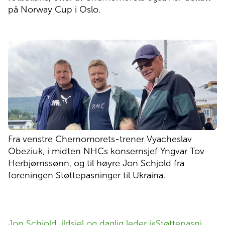
på Norway Cup i Oslo.
Fra venstre Chernomorets-trener Vyacheslav
Obeziuk, i midten NHCs konsernsjef Yngvar Tov
Herbjørnssønn, og til høyre Jon Schjold fra
foreningen Støttepasninger til Ukraina.
Jon Schjold, ildsjel og daglig leder i
«Støttepasni