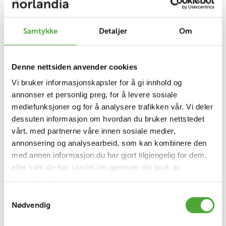
Samtykke
Detaljer
Om
På Glittre har de også fått spesiallagde
hettegensere med Chernomorets og NHC-logoer
på forsiden og norsk og ukrainsk flagg på
Denne nettsiden anvender cookies
baksiden, som jentene bærer med stolthet. I tillegg
Vi bruker informasjonskapsler for å gi innhold og
organiserer NHC fjordcruise i Oslofjorden.
annonser et personlig preg, for å levere sosiale
mediefunksjoner og for å analysere trafikken vår. Vi deler
dessuten informasjon om hvordan du bruker nettstedet
vårt, med partnerne våre innen sosiale medier,
NHCs konsernsjef, Yngvar Tov Herbjørnssønn, sier
annonsering og analysearbeid, som kan kombinere den
at denne innsatsen ikke først og fremst handler
med annen informasjon du har gjort tilgjengelig for dem,
om fotball, men en forlengelse av et engasjement
eller som de har samlet inn gjennom din bruk av
NHC har for ofre for krigen i Ukraina, og viser til
tjenestene deres.
samarbeidet med
Misto Dobra i Tsjernivtsi
, hvor
flere representanter fra NHC, Aberia og Hero har
Samtykkevalg
Nødvendig
vært på besøk på barnehjemmet i Sørvest-Ukraina.