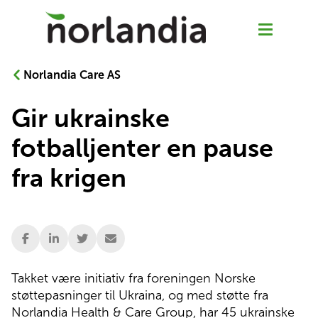
Norlandia Care AS
Gir ukrainske
Våre tjenester
fotballjenter en pause
Hjemmetjenester
fra krigen
Senior Pluss
Rehabilitering
Takket være initiativ fra foreningen Norske 
Sykehjem
støttepasninger til Ukraina, og med støtte fra 
Norlandia Health & Care Group, har 45 ukrainske 