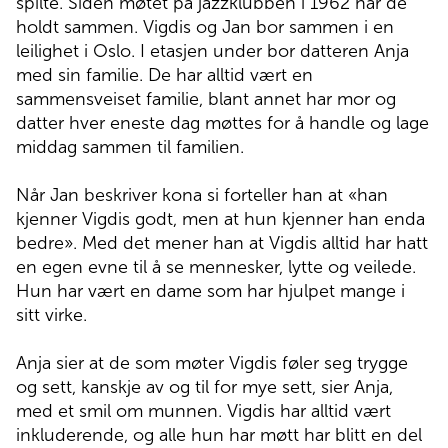
spilte. Siden møtet på jazzklubben i 1962 har de
holdt sammen. Vigdis og Jan bor sammen i en
leilighet i Oslo. I etasjen under bor datteren Anja
med sin familie. De har alltid vært en
sammensveiset familie, blant annet har mor og
datter hver eneste dag møttes for å handle og lage
middag sammen til familien.
Når Jan beskriver kona si forteller han at «han
kjenner Vigdis godt, men at hun kjenner han enda
bedre». Med det mener han at Vigdis alltid har hatt
en egen evne til å se mennesker, lytte og veilede.
Hun har vært en dame som har hjulpet mange i
sitt virke.
Anja sier at de som møter Vigdis føler seg trygge
og sett, kanskje av og til for mye sett, sier Anja,
med et smil om munnen. Vigdis har alltid vært
inkluderende, og alle hun har møtt har blitt en del