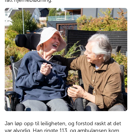
fått hjerneblødning. 
Pasienthotell
Om Norlandia
Kontakt oss
Jobb hos oss
Jan løp opp til leiligheten, og forstod raskt at det
var alvorlig. Han ringte 113, og ambulansen kom