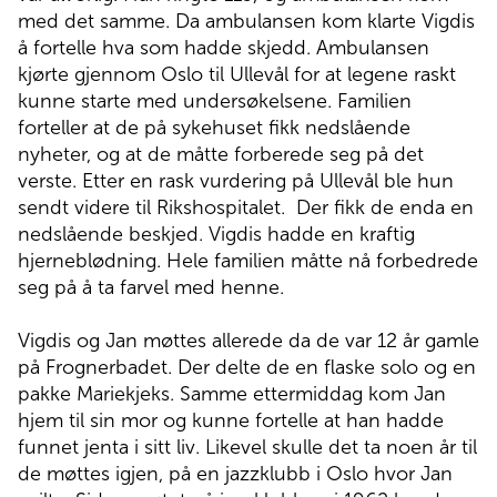
med det samme. Da ambulansen kom klarte Vigdis
å fortelle hva som hadde skjedd. Ambulansen
kjørte gjennom Oslo til Ullevål for at legene raskt
kunne starte med undersøkelsene. Familien
forteller at de på sykehuset fikk nedslående
nyheter, og at de måtte forberede seg på det
verste. Etter en rask vurdering på Ullevål ble hun
sendt videre til Rikshospitalet. Der fikk de enda en
nedslående beskjed. Vigdis hadde en kraftig
hjerneblødning. Hele familien måtte nå forbedrede
seg på å ta farvel med henne.
Vigdis og Jan møttes allerede da de var 12 år gamle
på Frognerbadet. Der delte de en flaske solo og en
pakke Mariekjeks. Samme ettermiddag kom Jan
hjem til sin mor og kunne fortelle at han hadde
funnet jenta i sitt liv. Likevel skulle det ta noen år til
de møttes igjen, på en jazzklubb i Oslo hvor Jan