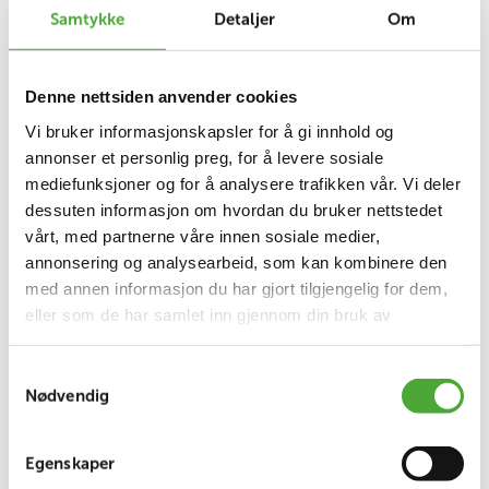
Samtykke
Detaljer
Om
Vigdis sammen med Jan og Anja på terrassen
på Høyenhall helse og rehabilitering
Denne nettsiden anvender cookies
Vi bruker informasjonskapsler for å gi innhold og
annonser et personlig preg, for å levere sosiale
Fra Helse Sør-Øst plass til privatbetalt plass
mediefunksjoner og for å analysere trafikken vår. Vi deler
Anja og Jan ønsker å dele historien til Vigdis, og
dessuten informasjon om hvordan du bruker nettstedet
hva de har gått igjennom for å synliggjøre hvilke
vårt, med partnerne våre innen sosiale medier,
tilbud som finnes da de selv har måtte navigere i
annonsering og analysearbeid, som kan kombinere den
hvilke tilbud som er der ute. De ønsker også å få
med annen informasjon du har gjort tilgjengelig for dem,
frem hvor fint det er for mennesker i lignende
eller som de har samlet inn gjennom din bruk av
situasjon å komme til Høyenhall.
tjenestene deres.
Samtykkevalg
«Vi ønsker å få frem hvor unikt det er
Nødvendig
på Høyenhall. Alle fortjener et opphold der».
Egenskaper
Da Helse Sør-øst oppholdet nærmet seg slutten