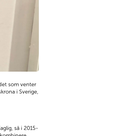
 det som venter
krona i Sverige,
glig, så i 2015-
e kombinere