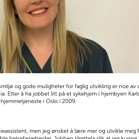
miljø og gode muligheter for faglig utvikling er noe av
. Etter å ha jobbet litt på et sykehjem i hjembyen Karls
 hjemmetjeneste i Oslo i 2009.
eassistent, men jeg ønsket å lære mer og utvikle meg fa
le helsefagarbeider. Jobben tilrettela slik at jeg kunn