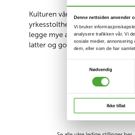
Kulturen vår er preget av positiv
Denne nettsiden anvender c
yrkesstolthet, i tillegg til at man
Vi bruker informasjonskapsler
legge mye av seg selv i jobben. 
analysere trafikken vår. Vi 
sosiale medier, annonsering 
latter og godt humør hos oss!
dem, eller som de har samlet
Samtykkevalg
Nødvendig
Ikke tillat
Se alle våre ledige stillinger her.