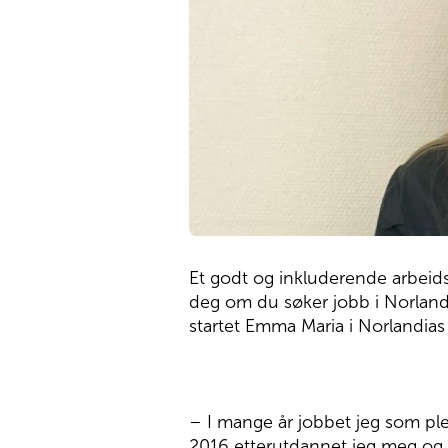
Et godt og inkluderende arbeids
deg om du søker jobb i Norlandia
startet Emma Maria i Norlandias
– I mange år jobbet jeg som plei
2016 etterutdannet jeg meg og b