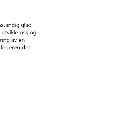
estandig glad
 utvikle oss og
ring av en
r lederen det.