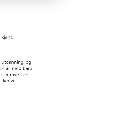
t kjent.
g utdanning, og
 14 år, med bare
t sier mye. Det
kker vi