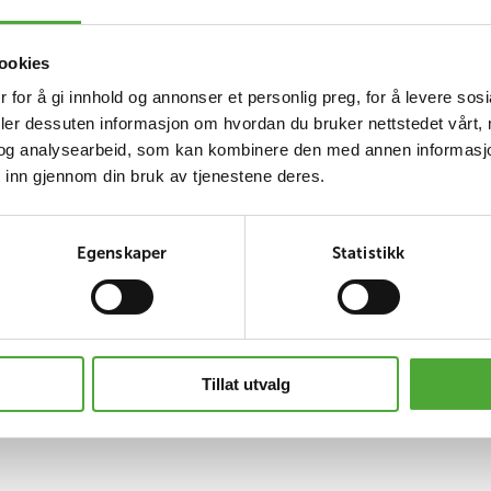
 drive og
ookies
 får ta egne valg og
 for å gi innhold og annonser et personlig preg, for å levere sos
Ikke minst er det mye
deler dessuten informasjon om hvordan du bruker nettstedet vårt,
og analysearbeid, som kan kombinere den med annen informasjon d
 inn gjennom din bruk av tjenestene deres.
Ida Eide
Egenskaper
Statistikk
Tillat utvalg