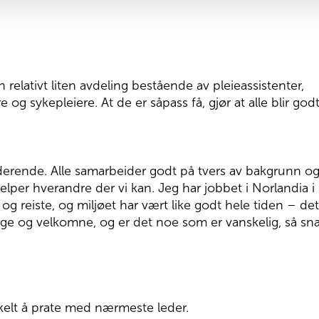
relativt liten avdeling bestående av pleieassistenter,
 og sykepleiere. At de er såpass få, gjør at alle blir god
uderende. Alle samarbeider godt på tvers av bakgrunn o
jelper hverandre der vi kan. Jeg har jobbet i Norlandia i
 og reiste, og miljøet har vært like godt hele tiden – de
gge og velkomne, og er det noe som er vanskelig, så sna
kelt å prate med nærmeste leder.