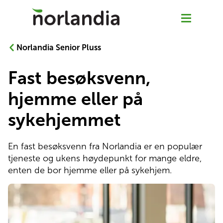
Norlandia Senior Pluss
Fast besøksvenn,
Om Senior Pluss
hjemme eller på
Våre tjenester
sykehjemmet
Kontakt oss
En fast besøksvenn fra Norlandia er en populær 
tjeneste og ukens høydepunkt for mange eldre, 
enten de bor hjemme eller på sykehjem.
Jobb hos oss