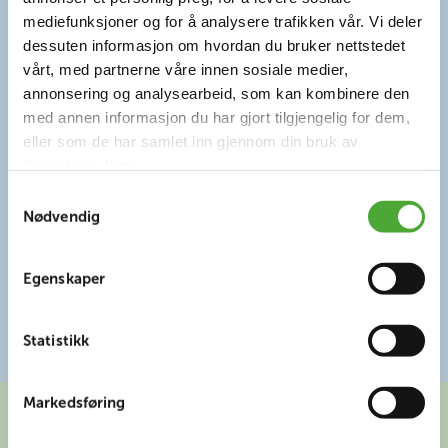
mediefunksjoner og for å analysere trafikken vår. Vi deler
dessuten informasjon om hvordan du bruker nettstedet
vårt, med partnerne våre innen sosiale medier,
Kontakt Norlandia Senior Pluss
annonsering og analysearbeid, som kan kombinere den
med annen informasjon du har gjort tilgjengelig for dem,
eller som de har samlet inn gjennom din bruk av
412 88 747
tjenestene deres.
seniorpluss@norlandia.com
Samtykkevalg
Nødvendig
Åpningstider sentralbord: 08.00 – 15.30
Egenskaper
Se oversikt over alle Senior Pluss tjenestene
Statistikk
Markedsføring