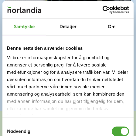
Kontakt Norlandia Senior Pluss
Samtykke
Detaljer
Om
412 88 747
Denne nettsiden anvender cookies
seniorpluss@norlandia.com
Vi bruker informasjonskapsler for å gi innhold og
annonser et personlig preg, for å levere sosiale
Åpningstider sentralbord: 08.00 – 15.30
mediefunksjoner og for å analysere trafikken vår. Vi deler
dessuten informasjon om hvordan du bruker nettstedet
vårt, med partnerne våre innen sosiale medier,
annonsering og analysearbeid, som kan kombinere den
Se oversikt over alle Senior Pluss tjenestene
med annen informasjon du har gjort tilgjengelig for dem,
eller som de har samlet inn gjennom din bruk av
tjenestene deres.
Samtykkevalg
Nødvendig