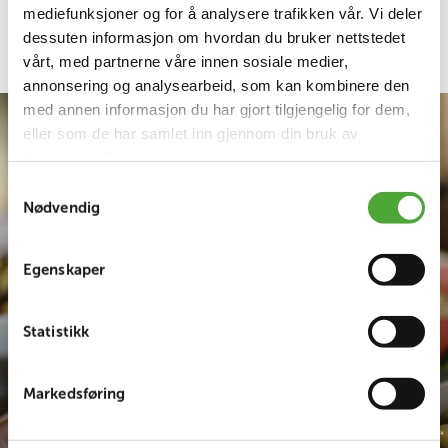
mediefunksjoner og for å analysere trafikken vår. Vi deler
velge akkurat hva de ønsker, og det er en flott
dessuten informasjon om hvordan du bruker nettstedet
måte å tilfredsstille ulike smaker og preferanser på.
vårt, med partnerne våre innen sosiale medier,
annonsering og analysearbeid, som kan kombinere den
med annen informasjon du har gjort tilgjengelig for dem,
eller som de har samlet inn gjennom din bruk av
tjenestene deres.
Samtykkevalg
Nødvendig
Egenskaper
Statistikk
Markedsføring