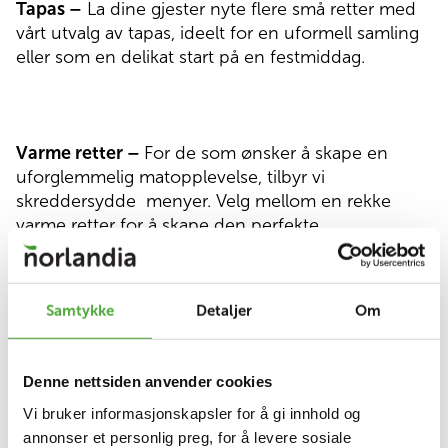
Tapas –
La dine gjester nyte flere små retter med
vårt utvalg av tapas, ideelt for en uformell samling
eller som en delikat start på en festmiddag.
Varme retter –
For de som ønsker å skape en
uforglemmelig matopplevelse, tilbyr vi
skreddersydde
menyer. Velg mellom en rekke
varme retter for å skape den perfekte
måltidsekvensen for din anledning.
Samtykke
Detaljer
Om
Koldtbord -
En herlig måte å samle mennesker
rundt et utvalg av deilige retter og smaker. Her er
Denne nettsiden anvender cookies
det mange muligheter med alt fra ferske salater og
Vi bruker informasjonskapsler for å gi innhold og
smakfulle oster til saftige kjøttretter og fristende
annonser et personlig preg, for å levere sosiale
desserter. Med et koldtbord kan gjestene dine