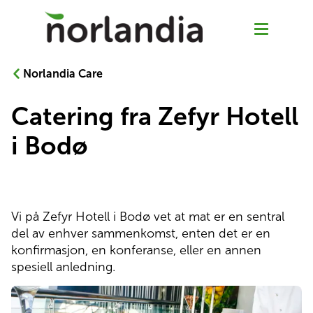
Norlandia Care
Catering fra Zefyr Hotell
Zefyr Hotell Bodø
i Bodø
Haukeland hotell Bergen
Norlandia Tampere Hotell
Vi på Zefyr Hotell i Bodø vet at mat er en sentral 
del av enhver sammenkomst, enten det er en 
Om Norlandia pasienthotell
konfirmasjon, en konferanse, eller en annen 
spesiell anledning.
Jobb hos oss