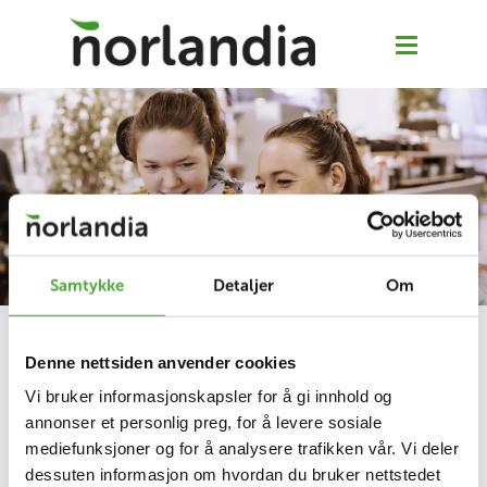
Samtykke
Detaljer
Om
Norlandia BPA er nå en
Denne nettsiden anvender cookies
del av Aberia BPA
Vi bruker informasjonskapsler for å gi innhold og
annonser et personlig preg, for å levere sosiale
Norlandia BPA har slått seg sammen med 
mediefunksjoner og for å analysere trafikken vår. Vi deler
dessuten informasjon om hvordan du bruker nettstedet
Aberia BPA. 