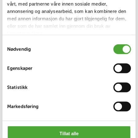
vårt, med partnerne våre innen sosiale medier,
annonsering og analysearbeid, som kan kombinere den
med annen informasjon du har gjort tilgjengelig for dem,
eller som de har samlet inn gjennom din bruk av
tjenestene deres.
Samtykkevalg
Nødvendig
Egenskaper
Sammenslåingen vil ikke ha noen praktisk betydning
for dagens tjenestemottakere fra Norlandia BPA.
Statistikk
For mer informasjon besøk
Aberia BPA
Markedsføring
Kontakt
Følg oss på:
Tillat alle