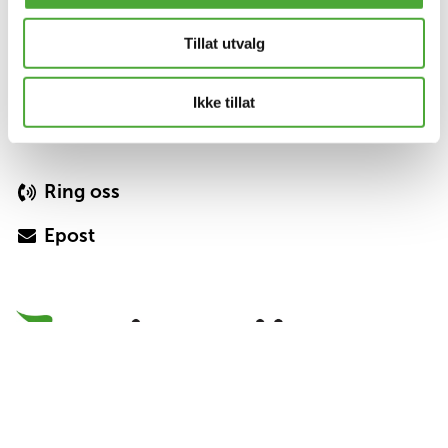
Norlandia BPA
Facebook
Tillat utvalg
LinkedIn
Ole Deviks vei 44
0668 Oslo
Ikke tillat
Telefon
400 18 275
Ring oss
Epost