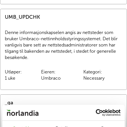
UMB_UPDCHK
Denne informasjonskapselen angis av nettsteder som 
bruker Umbraco-nettinnholdsstyringssystemet. Det blir 
vanligvis bare sett av nettstedsadministratorer som har 
tilgang til bakenden av nettstedet, i stedet for generelle 
besøkende.
Utløper
:
Eieren
:
Kategori
:
1 uke
Umbraco
Necessary
_ga
Google Analytics-informasjonskapsel.  Dette 
informasjonskapselnavnet er knyttet til Google Universal 