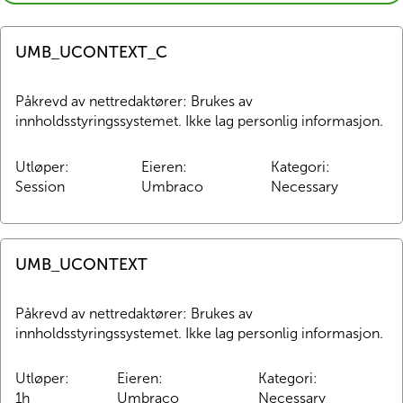
cookie
Pasienthotell
UMB_UCONTEXT_C
Om Norlandia
Påkrevd av nettredaktører: Brukes av 
innholdsstyringssystemet. Ikke lag personlig informasjon.
Kontakt oss
Utløper
:
Eieren
:
Kategori
:
Session
Umbraco
Necessary
Jobb hos oss
UMB_UCONTEXT
Påkrevd av nettredaktører: Brukes av 
innholdsstyringssystemet. Ikke lag personlig informasjon.
Utløper
:
Eieren
:
Kategori
:
1h
Umbraco
Necessary