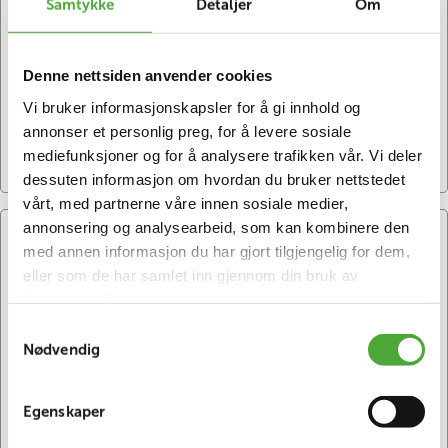
Samtykke
Detaljer
Om
Analytics og brukes til å skille unike brukere ved å tilordne 
et tilfeldig generert nummer som en klientidentifikator. 
Den er inkludert i hver sideforespørsel på et nettsted og 
Denne nettsiden anvender cookies
brukes til å beregne besøkende, sesjons- og 
kampanjedata for nettstedanalyserapportene.
Vi bruker informasjonskapsler for å gi innhold og
annonser et personlig preg, for å levere sosiale
Utløper
:
2 år
Eieren
:
Google
Kategori
:
Statistics
mediefunksjoner og for å analysere trafikken vår. Vi deler
dessuten informasjon om hvordan du bruker nettstedet
vårt, med partnerne våre innen sosiale medier,
annonsering og analysearbeid, som kan kombinere den
_gcl_au
med annen informasjon du har gjort tilgjengelig for dem,
eller som de har samlet inn gjennom din bruk av
Brukes av Google AdSense for å eksperimentere med 
tjenestene deres.
annonseeffektivitet på tvers av nettsteder som bruker 
Samtykkevalg
tjenestene deres. Det er den første parts 
Nødvendig
informasjonskapsel for "Conversion Linker" -
funksjonalitet - den tar informasjon i annonseklikk og 
lagrer den i en førsteparts informasjonskapsel, slik at 
Egenskaper
konverteringer kan tilskrives utenfor destinasjonssiden.