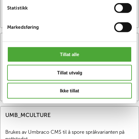
Statistikk
Utløper
:
Eieren
:
Kategori
:
90 dager
Google
Statistics
Markedsføring
UMB-XSRF-TOKEN
Tillat alle
Sikre den besøkende mot forfalskningsangrep på tvers av 
nettstedet
Tillat utvalg
Utløper
:
Eieren
:
Kategori
:
Session
Umbraco
Necessary
Ikke tillat
UMB_MCULTURE
Brukes av Umbraco CMS til å spore språkvarianten på 
nettstedet.